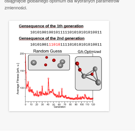
osiągnięcie globalnego optimum dla wybranych parametrów
zmienności.