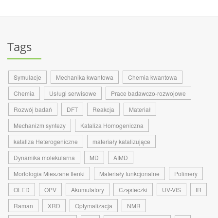
Tags
Symulacje
Mechanika kwantowa
Chemia kwantowa
Chemia
Usługi serwisowe
Prace badawczo-rozwojowe
Rozwój badań
DFT
Reakcja
Materiał
Mechanizm syntezy
Kataliza Homogeniczna
kataliza Heterogeniczne
materiały katalizujące
Dynamika molekularna
MD
AIMD
Morfologia Mieszane tlenki
Materiały funkcjonalne
Polimery
OLED
OPV
Akumulatory
Cząsteczki
UV-VIS
IR
Raman
XRD
Optymalizacja
NMR