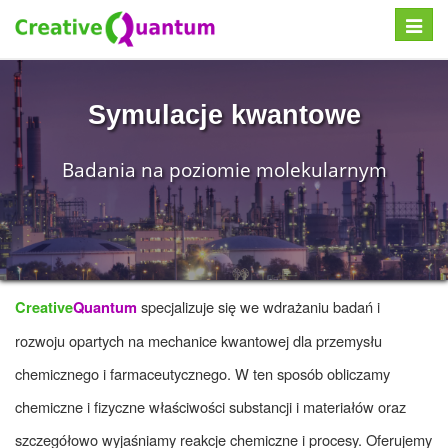
Toggle
naviga
Symulacje kwantowe
Badania na poziomie molekularnym
specjalizuje się we wdrażaniu badań i
Creative
Quantum
rozwoju opartych na mechanice kwantowej dla przemysłu
chemicznego i farmaceutycznego. W ten sposób obliczamy
chemiczne i fizyczne właściwości substancji i materiałów oraz
szczegółowo wyjaśniamy reakcje chemiczne i procesy. Oferujemy