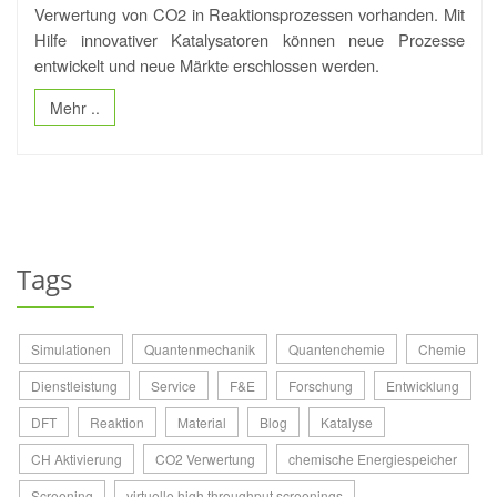
Verwertung von CO2 in Reaktionsprozessen vorhanden. Mit
Hilfe innovativer Katalysatoren können neue Prozesse
entwickelt und neue Märkte erschlossen werden.
Mehr ..
Tags
Simulationen
Quantenmechanik
Quantenchemie
Chemie
Dienstleistung
Service
F&E
Forschung
Entwicklung
DFT
Reaktion
Material
Blog
Katalyse
CH Aktivierung
CO2 Verwertung
chemische Energiespeicher
Screening
virtuelle high throughput screenings