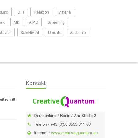
klung
DFT
Reaktion
Material
mik
MD
AIMD
Screening
ktivität
Selektivität
Umsatz
Ausbeute
Kontakt
itschrift