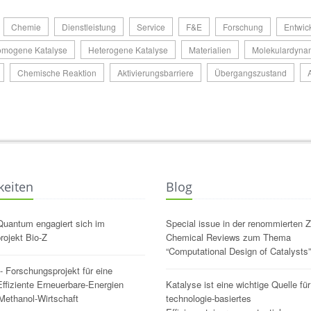
Chemie
Dienstleistung
Service
F&E
Forschung
Entwic
mogene Katalyse
Heterogene Katalyse
Materialien
Molekulardyna
Chemische Reaktion
Aktivierungsbarriere
Übergangszustand
A
keiten
Blog
Quantum engagiert sich im
Special issue in der renommierten Ze
rojekt Bio-Z
Chemical Reviews zum Thema
“Computational Design of Catalysts”
 Forschungsprojekt für eine
ffiziente Erneuerbare-Energien
Katalyse ist eine wichtige Quelle für
Methanol-Wirtschaft
technologie-basiertes