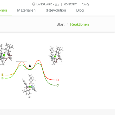
LANGUAGE - 文
KONTAKT
F.A.Q
A
onen
Materialien
(R)evolution
Blog
Start
Reaktionen